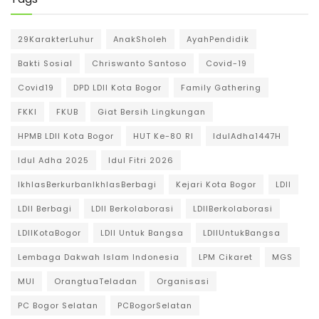
29KarakterLuhur
AnakSholeh
AyahPendidik
Bakti Sosial
Chriswanto Santoso
Covid-19
Covid19
DPD LDII Kota Bogor
Family Gathering
FKKI
FKUB
Giat Bersih Lingkungan
HPMB LDII Kota Bogor
HUT Ke-80 RI
IdulAdha1447H
Idul Adha 2025
Idul Fitri 2026
IkhlasBerkurbanIkhlasBerbagi
Kejari Kota Bogor
LDII
LDII Berbagi
LDII Berkolaborasi
LDIIBerkolaborasi
LDIIKotaBogor
LDII Untuk Bangsa
LDIIUntukBangsa
Lembaga Dakwah Islam Indonesia
LPM Cikaret
MGS
MUI
OrangtuaTeladan
Organisasi
PC Bogor Selatan
PCBogorSelatan