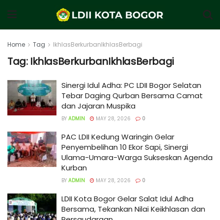
Home
Tag
IkhlasBerkurbanIkhlasBerbagi
Tag:
IkhlasBerkurbanIkhlasBerbagi
Sinergi Idul Adha: PC LDII Bogor Selatan
Tebar Daging Qurban Bersama Camat
dan Jajaran Muspika
BY
ADMIN
MAY 28, 2026
0
PAC LDII Kedung Waringin Gelar
Penyembelihan 10 Ekor Sapi, Sinergi
Ulama-Umara-Warga Sukseskan Agenda
Kurban
BY
ADMIN
MAY 28, 2026
0
LDII Kota Bogor Gelar Salat Idul Adha
Bersama, Tekankan Nilai Keikhlasan dan
Persaudaraan