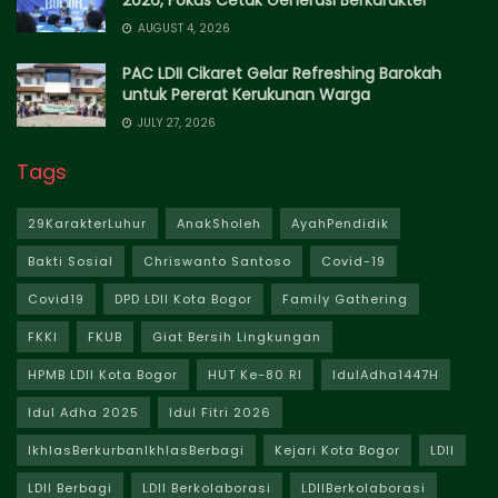
2026, Fokus Cetak Generasi Berkarakter
AUGUST 4, 2026
PAC LDII Cikaret Gelar Refreshing Barokah
untuk Pererat Kerukunan Warga
JULY 27, 2026
Tags
29KarakterLuhur
AnakSholeh
AyahPendidik
Bakti Sosial
Chriswanto Santoso
Covid-19
Covid19
DPD LDII Kota Bogor
Family Gathering
FKKI
FKUB
Giat Bersih Lingkungan
HPMB LDII Kota Bogor
HUT Ke-80 RI
IdulAdha1447H
Idul Adha 2025
Idul Fitri 2026
IkhlasBerkurbanIkhlasBerbagi
Kejari Kota Bogor
LDII
LDII Berbagi
LDII Berkolaborasi
LDIIBerkolaborasi