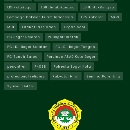
LDIIKotaBogor
LDII Untuk Bangsa
LDIIUntukBangsa
Lembaga Dakwah Islam Indonesia
LPM Cikaret
MGS
MUI
OrangtuaTeladan
Organisasi
PC Bogor Selatan
PCBogorSelatan
PC LDII Bogor Selatan
PC LDII Bogor Tengah
PC Tanah Sareal
Persinas ASAD Kota Bogor
pesantren
PK0SB
Polresta Bogor Kota
profesional religius
Rukyatul Hilal
SeminarParenting
Syawal 1447 H