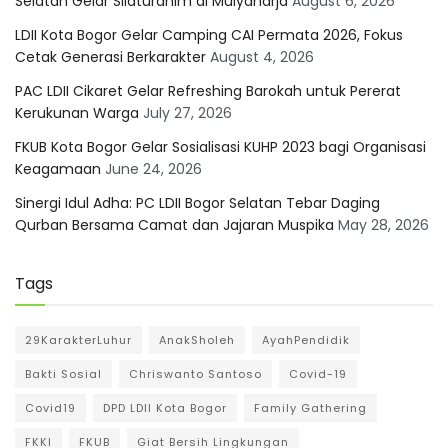
Selatan Gelar Silaturahim di Mulyaharja
August 6, 2026
LDII Kota Bogor Gelar Camping CAI Permata 2026, Fokus
Cetak Generasi Berkarakter
August 4, 2026
PAC LDII Cikaret Gelar Refreshing Barokah untuk Pererat
Kerukunan Warga
July 27, 2026
FKUB Kota Bogor Gelar Sosialisasi KUHP 2023 bagi Organisasi
Keagamaan
June 24, 2026
Sinergi Idul Adha: PC LDII Bogor Selatan Tebar Daging
Qurban Bersama Camat dan Jajaran Muspika
May 28, 2026
Tags
29KarakterLuhur
AnakSholeh
AyahPendidik
Bakti Sosial
Chriswanto Santoso
Covid-19
Covid19
DPD LDII Kota Bogor
Family Gathering
FKKI
FKUB
Giat Bersih Lingkungan