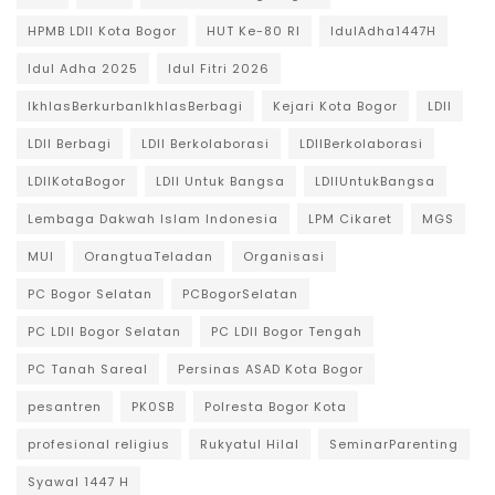
HPMB LDII Kota Bogor
HUT Ke-80 RI
IdulAdha1447H
Idul Adha 2025
Idul Fitri 2026
IkhlasBerkurbanIkhlasBerbagi
Kejari Kota Bogor
LDII
LDII Berbagi
LDII Berkolaborasi
LDIIBerkolaborasi
LDIIKotaBogor
LDII Untuk Bangsa
LDIIUntukBangsa
Lembaga Dakwah Islam Indonesia
LPM Cikaret
MGS
MUI
OrangtuaTeladan
Organisasi
PC Bogor Selatan
PCBogorSelatan
PC LDII Bogor Selatan
PC LDII Bogor Tengah
PC Tanah Sareal
Persinas ASAD Kota Bogor
pesantren
PK0SB
Polresta Bogor Kota
profesional religius
Rukyatul Hilal
SeminarParenting
Syawal 1447 H