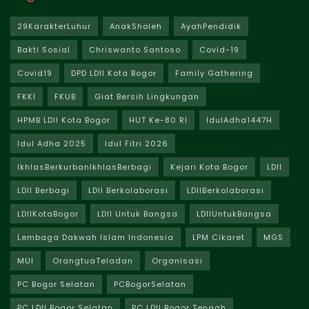
29KarakterLuhur
AnakSholeh
AyahPendidik
Bakti Sosial
Chriswanto Santoso
Covid-19
Covid19
DPD LDII Kota Bogor
Family Gathering
FKKI
FKUB
Giat Bersih Lingkungan
HPMB LDII Kota Bogor
HUT Ke-80 RI
IdulAdha1447H
Idul Adha 2025
Idul Fitri 2026
IkhlasBerkurbanIkhlasBerbagi
Kejari Kota Bogor
LDII
LDII Berbagi
LDII Berkolaborasi
LDIIBerkolaborasi
LDIIKotaBogor
LDII Untuk Bangsa
LDIIUntukBangsa
Lembaga Dakwah Islam Indonesia
LPM Cikaret
MGS
MUI
OrangtuaTeladan
Organisasi
PC Bogor Selatan
PCBogorSelatan
PC LDII Bogor Selatan
PC LDII Bogor Tengah