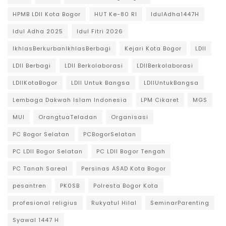
HPMB LDII Kota Bogor
HUT Ke-80 RI
IdulAdha1447H
Idul Adha 2025
Idul Fitri 2026
IkhlasBerkurbanIkhlasBerbagi
Kejari Kota Bogor
LDII
LDII Berbagi
LDII Berkolaborasi
LDIIBerkolaborasi
LDIIKotaBogor
LDII Untuk Bangsa
LDIIUntukBangsa
Lembaga Dakwah Islam Indonesia
LPM Cikaret
MGS
MUI
OrangtuaTeladan
Organisasi
PC Bogor Selatan
PCBogorSelatan
PC LDII Bogor Selatan
PC LDII Bogor Tengah
PC Tanah Sareal
Persinas ASAD Kota Bogor
pesantren
PK0SB
Polresta Bogor Kota
profesional religius
Rukyatul Hilal
SeminarParenting
Syawal 1447 H