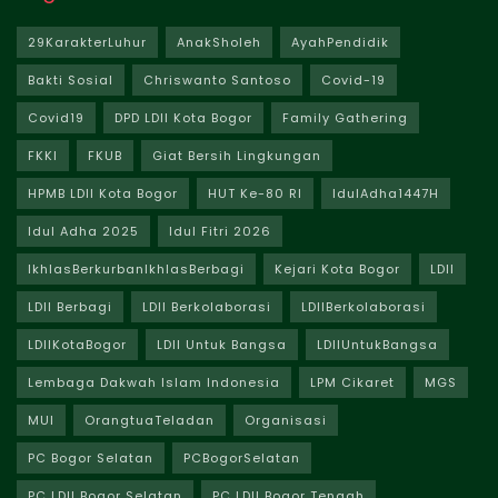
29KarakterLuhur
AnakSholeh
AyahPendidik
Bakti Sosial
Chriswanto Santoso
Covid-19
Covid19
DPD LDII Kota Bogor
Family Gathering
FKKI
FKUB
Giat Bersih Lingkungan
HPMB LDII Kota Bogor
HUT Ke-80 RI
IdulAdha1447H
Idul Adha 2025
Idul Fitri 2026
IkhlasBerkurbanIkhlasBerbagi
Kejari Kota Bogor
LDII
LDII Berbagi
LDII Berkolaborasi
LDIIBerkolaborasi
LDIIKotaBogor
LDII Untuk Bangsa
LDIIUntukBangsa
Lembaga Dakwah Islam Indonesia
LPM Cikaret
MGS
MUI
OrangtuaTeladan
Organisasi
PC Bogor Selatan
PCBogorSelatan
PC LDII Bogor Selatan
PC LDII Bogor Tengah