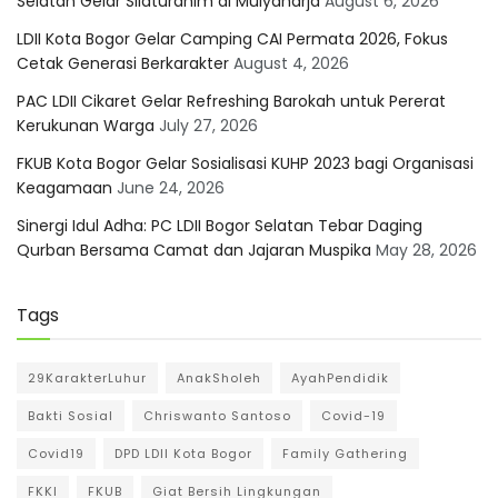
Selatan Gelar Silaturahim di Mulyaharja
August 6, 2026
LDII Kota Bogor Gelar Camping CAI Permata 2026, Fokus
Cetak Generasi Berkarakter
August 4, 2026
PAC LDII Cikaret Gelar Refreshing Barokah untuk Pererat
Kerukunan Warga
July 27, 2026
FKUB Kota Bogor Gelar Sosialisasi KUHP 2023 bagi Organisasi
Keagamaan
June 24, 2026
Sinergi Idul Adha: PC LDII Bogor Selatan Tebar Daging
Qurban Bersama Camat dan Jajaran Muspika
May 28, 2026
Tags
29KarakterLuhur
AnakSholeh
AyahPendidik
Bakti Sosial
Chriswanto Santoso
Covid-19
Covid19
DPD LDII Kota Bogor
Family Gathering
FKKI
FKUB
Giat Bersih Lingkungan