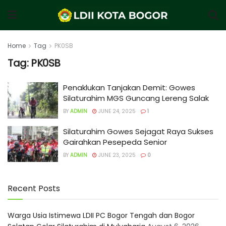
Home
Tag
PK0SB
Tag:
PK0SB
Penaklukan Tanjakan Demit: Gowes
Silaturahim MGS Guncang Lereng Salak
BY
ADMIN
JUNE 24, 2025
1
Silaturahim Gowes Sejagat Raya Sukses
Gairahkan Pesepeda Senior
BY
ADMIN
JUNE 23, 2025
0
Recent Posts
Warga Usia Istimewa LDII PC Bogor Tengah dan Bogor