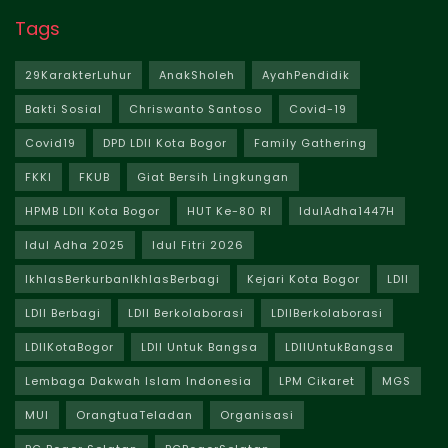
Tags
29KarakterLuhur
AnakSholeh
AyahPendidik
Bakti Sosial
Chriswanto Santoso
Covid-19
Covid19
DPD LDII Kota Bogor
Family Gathering
FKKI
FKUB
Giat Bersih Lingkungan
HPMB LDII Kota Bogor
HUT Ke-80 RI
IdulAdha1447H
Idul Adha 2025
Idul Fitri 2026
IkhlasBerkurbanIkhlasBerbagi
Kejari Kota Bogor
LDII
LDII Berbagi
LDII Berkolaborasi
LDIIBerkolaborasi
LDIIKotaBogor
LDII Untuk Bangsa
LDIIUntukBangsa
Lembaga Dakwah Islam Indonesia
LPM Cikaret
MGS
MUI
OrangtuaTeladan
Organisasi