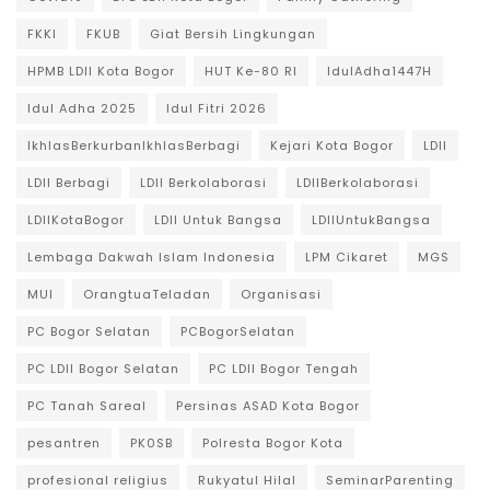
FKKI
FKUB
Giat Bersih Lingkungan
HPMB LDII Kota Bogor
HUT Ke-80 RI
IdulAdha1447H
Idul Adha 2025
Idul Fitri 2026
IkhlasBerkurbanIkhlasBerbagi
Kejari Kota Bogor
LDII
LDII Berbagi
LDII Berkolaborasi
LDIIBerkolaborasi
LDIIKotaBogor
LDII Untuk Bangsa
LDIIUntukBangsa
Lembaga Dakwah Islam Indonesia
LPM Cikaret
MGS
MUI
OrangtuaTeladan
Organisasi
PC Bogor Selatan
PCBogorSelatan
PC LDII Bogor Selatan
PC LDII Bogor Tengah
PC Tanah Sareal
Persinas ASAD Kota Bogor
pesantren
PK0SB
Polresta Bogor Kota
profesional religius
Rukyatul Hilal
SeminarParenting