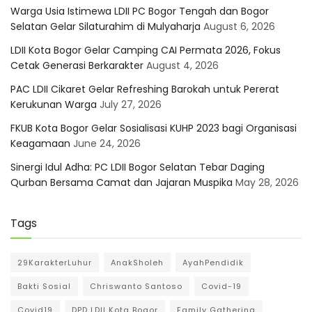
Warga Usia Istimewa LDII PC Bogor Tengah dan Bogor
Selatan Gelar Silaturahim di Mulyaharja
August 6, 2026
LDII Kota Bogor Gelar Camping CAI Permata 2026, Fokus
Cetak Generasi Berkarakter
August 4, 2026
PAC LDII Cikaret Gelar Refreshing Barokah untuk Pererat
Kerukunan Warga
July 27, 2026
FKUB Kota Bogor Gelar Sosialisasi KUHP 2023 bagi Organisasi
Keagamaan
June 24, 2026
Sinergi Idul Adha: PC LDII Bogor Selatan Tebar Daging
Qurban Bersama Camat dan Jajaran Muspika
May 28, 2026
Tags
29KarakterLuhur
AnakSholeh
AyahPendidik
Bakti Sosial
Chriswanto Santoso
Covid-19
Covid19
DPD LDII Kota Bogor
Family Gathering