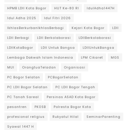
HPMB LDII Kota Bogor
HUT Ke-80 RI
IdulAdha1447H
Idul Adha 2025
Idul Fitri 2026
IkhlasBerkurbanIkhlasBerbagi
Kejari Kota Bogor
LDII
LDII Berbagi
LDII Berkolaborasi
LDIIBerkolaborasi
LDIIKotaBogor
LDII Untuk Bangsa
LDIIUntukBangsa
Lembaga Dakwah Islam Indonesia
LPM Cikaret
MGS
MUI
OrangtuaTeladan
Organisasi
PC Bogor Selatan
PCBogorSelatan
PC LDII Bogor Selatan
PC LDII Bogor Tengah
PC Tanah Sareal
Persinas ASAD Kota Bogor
pesantren
PK0SB
Polresta Bogor Kota
profesional religius
Rukyatul Hilal
SeminarParenting
Syawal 1447 H