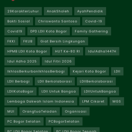
29KarakterLuhur
AnakSholeh
AyahPendidik
Bakti Sosial
Chriswanto Santoso
Covid-19
Covid19
DPD LDII Kota Bogor
Family Gathering
FKKI
FKUB
Giat Bersih Lingkungan
HPMB LDII Kota Bogor
HUT Ke-80 RI
IdulAdha1447H
Idul Adha 2025
Idul Fitri 2026
IkhlasBerkurbanIkhlasBerbagi
Kejari Kota Bogor
LDII
LDII Berbagi
LDII Berkolaborasi
LDIIBerkolaborasi
LDIIKotaBogor
LDII Untuk Bangsa
LDIIUntukBangsa
Lembaga Dakwah Islam Indonesia
LPM Cikaret
MGS
MUI
OrangtuaTeladan
Organisasi
PC Bogor Selatan
PCBogorSelatan
PC LDII Bogor Selatan
PC LDII Bogor Tengah