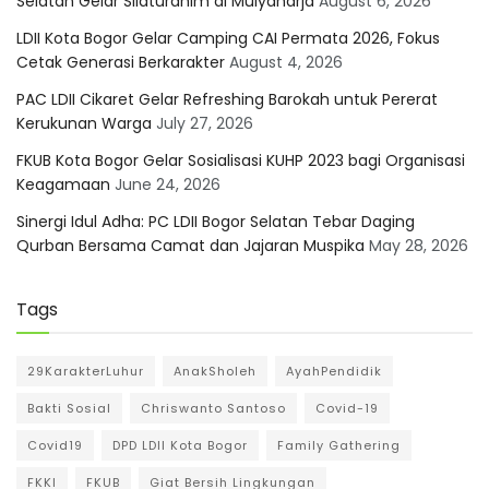
Selatan Gelar Silaturahim di Mulyaharja
August 6, 2026
LDII Kota Bogor Gelar Camping CAI Permata 2026, Fokus
Cetak Generasi Berkarakter
August 4, 2026
PAC LDII Cikaret Gelar Refreshing Barokah untuk Pererat
Kerukunan Warga
July 27, 2026
FKUB Kota Bogor Gelar Sosialisasi KUHP 2023 bagi Organisasi
Keagamaan
June 24, 2026
Sinergi Idul Adha: PC LDII Bogor Selatan Tebar Daging
Qurban Bersama Camat dan Jajaran Muspika
May 28, 2026
Tags
29KarakterLuhur
AnakSholeh
AyahPendidik
Bakti Sosial
Chriswanto Santoso
Covid-19
Covid19
DPD LDII Kota Bogor
Family Gathering
FKKI
FKUB
Giat Bersih Lingkungan