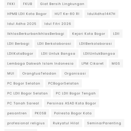
FKKI
FKUB
Giat Bersih Lingkungan
HPMB LDII Kota Bogor
HUT Ke-80 RI
IdulAdha1447H
Idul Adha 2025
Idul Fitri 2026
IkhlasBerkurbanIkhlasBerbagi
Kejari Kota Bogor
LDII
LDII Berbagi
LDII Berkolaborasi
LDIIBerkolaborasi
LDIIKotaBogor
LDII Untuk Bangsa
LDIIUntukBangsa
Lembaga Dakwah Islam Indonesia
LPM Cikaret
MGS
MUI
OrangtuaTeladan
Organisasi
PC Bogor Selatan
PCBogorSelatan
PC LDII Bogor Selatan
PC LDII Bogor Tengah
PC Tanah Sareal
Persinas ASAD Kota Bogor
pesantren
PK0SB
Polresta Bogor Kota
profesional religius
Rukyatul Hilal
SeminarParenting