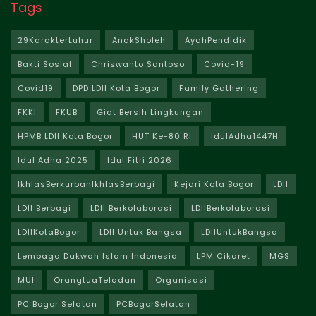
Tags
29KarakterLuhur
AnakSholeh
AyahPendidik
Bakti Sosial
Chriswanto Santoso
Covid-19
Covid19
DPD LDII Kota Bogor
Family Gathering
FKKI
FKUB
Giat Bersih Lingkungan
HPMB LDII Kota Bogor
HUT Ke-80 RI
IdulAdha1447H
Idul Adha 2025
Idul Fitri 2026
IkhlasBerkurbanIkhlasBerbagi
Kejari Kota Bogor
LDII
LDII Berbagi
LDII Berkolaborasi
LDIIBerkolaborasi
LDIIKotaBogor
LDII Untuk Bangsa
LDIIUntukBangsa
Lembaga Dakwah Islam Indonesia
LPM Cikaret
MGS
MUI
OrangtuaTeladan
Organisasi
PC Bogor Selatan
PCBogorSelatan