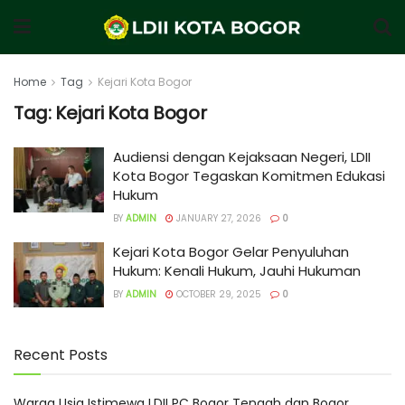
Home
Tag
Kejari Kota Bogor
Tag:
Kejari Kota Bogor
Audiensi dengan Kejaksaan Negeri, LDII
Kota Bogor Tegaskan Komitmen Edukasi
Hukum
BY
ADMIN
JANUARY 27, 2026
0
Kejari Kota Bogor Gelar Penyuluhan
Hukum: Kenali Hukum, Jauhi Hukuman
BY
ADMIN
OCTOBER 29, 2025
0
Recent Posts
Warga Usia Istimewa LDII PC Bogor Tengah dan Bogor