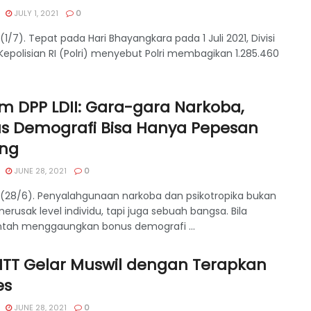
JULY 1, 2021
0
(1/7). Tepat pada Hari Bhayangkara pada 1 Juli 2021, Divisi
epolisian RI (Polri) menyebut Polri membagikan 1.285.460
m DPP LDII: Gara-gara Narkoba,
s Demografi Bisa Hanya Pepesan
ng
JUNE 28, 2021
0
 (28/6). Penyalahgunaan narkoba dan psikotropika bukan
rusak level individu, tapi juga sebuah bangsa. Bila
tah menggaungkan bonus demografi ...
 NTT Gelar Muswil dengan Terapkan
es
JUNE 28, 2021
0