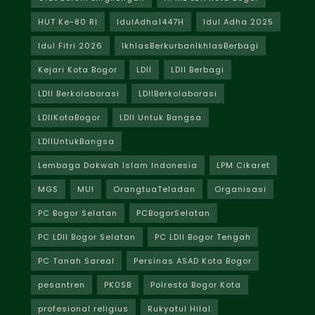
HUT Ke-80 RI
IdulAdha1447H
Idul Adha 2025
Idul Fitri 2026
IkhlasBerkurbanIkhlasBerbagi
Kejari Kota Bogor
LDII
LDII Berbagi
LDII Berkolaborasi
LDIIBerkolaborasi
LDIIKotaBogor
LDII Untuk Bangsa
LDIIUntukBangsa
Lembaga Dakwah Islam Indonesia
LPM Cikaret
MGS
MUI
OrangtuaTeladan
Organisasi
PC Bogor Selatan
PCBogorSelatan
PC LDII Bogor Selatan
PC LDII Bogor Tengah
PC Tanah Sareal
Persinas ASAD Kota Bogor
pesantren
PK0SB
Polresta Bogor Kota
profesional religius
Rukyatul Hilal