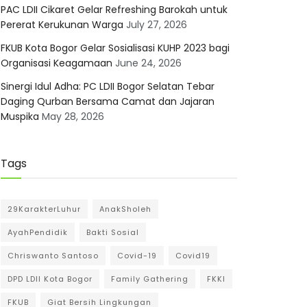
PAC LDII Cikaret Gelar Refreshing Barokah untuk
Pererat Kerukunan Warga
July 27, 2026
FKUB Kota Bogor Gelar Sosialisasi KUHP 2023 bagi
Organisasi Keagamaan
June 24, 2026
Sinergi Idul Adha: PC LDII Bogor Selatan Tebar
Daging Qurban Bersama Camat dan Jajaran
Muspika
May 28, 2026
Tags
29KarakterLuhur
AnakSholeh
AyahPendidik
Bakti Sosial
Chriswanto Santoso
Covid-19
Covid19
DPD LDII Kota Bogor
Family Gathering
FKKI
FKUB
Giat Bersih Lingkungan