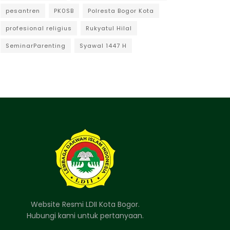
pesantren
PK0SB
Polresta Bogor Kota
profesional religius
Rukyatul Hilal
SeminarParenting
Syawal 1447 H
Website Resmi LDII Kota Bogor.
Hubungi kami untuk pertanyaan.