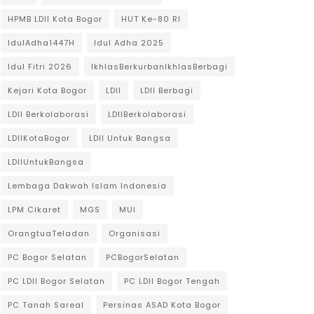
HPMB LDII Kota Bogor
HUT Ke-80 RI
IdulAdha1447H
Idul Adha 2025
Idul Fitri 2026
IkhlasBerkurbanIkhlasBerbagi
Kejari Kota Bogor
LDII
LDII Berbagi
LDII Berkolaborasi
LDIIBerkolaborasi
LDIIKotaBogor
LDII Untuk Bangsa
LDIIUntukBangsa
Lembaga Dakwah Islam Indonesia
LPM Cikaret
MGS
MUI
OrangtuaTeladan
Organisasi
PC Bogor Selatan
PCBogorSelatan
PC LDII Bogor Selatan
PC LDII Bogor Tengah
PC Tanah Sareal
Persinas ASAD Kota Bogor