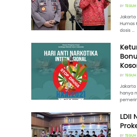
BY
TEGUH
Jakarta 
Humas K
dosis ...
Ketu
Bonu
Koso
BY
TEGUH
Jakarta
hanya me
pemerin
LDII
Prok
BY
TEGUH