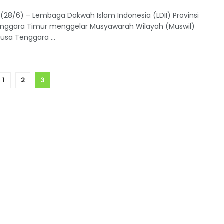
(28/6) – Lembaga Dakwah Islam Indonesia (LDII) Provinsi
nggara Timur menggelar Musyawarah Wilayah (Muswil)
 Nusa Tenggara ...
1
2
3