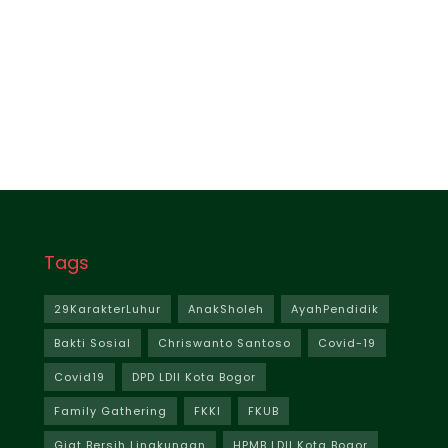
Tags
29KarakterLuhur
AnakSholeh
AyahPendidik
Bakti Sosial
Chriswanto Santoso
Covid-19
Covid19
DPD LDII Kota Bogor
Family Gathering
FKKI
FKUB
Giat Bersih Lingkungan
HPMB LDII Kota Bogor