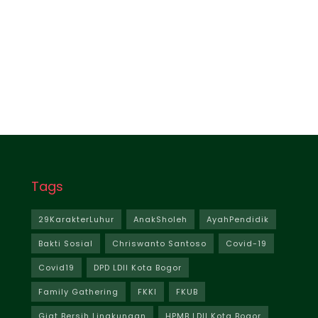
Tags
29KarakterLuhur
AnakSholeh
AyahPendidik
Bakti Sosial
Chriswanto Santoso
Covid-19
Covid19
DPD LDII Kota Bogor
Family Gathering
FKKI
FKUB
Giat Bersih Lingkungan
HPMB LDII Kota Bogor