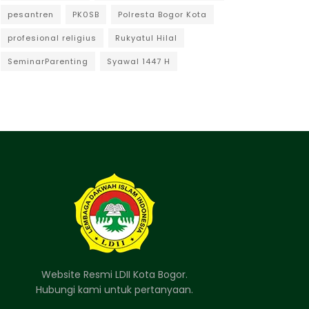
pesantren
PK0SB
Polresta Bogor Kota
profesional religius
Rukyatul Hilal
SeminarParenting
Syawal 1447 H
Website Resmi LDII Kota Bogor.
Hubungi kami untuk pertanyaan.