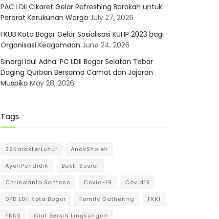
PAC LDII Cikaret Gelar Refreshing Barokah untuk
Pererat Kerukunan Warga
July 27, 2026
FKUB Kota Bogor Gelar Sosialisasi KUHP 2023 bagi
Organisasi Keagamaan
June 24, 2026
Sinergi Idul Adha: PC LDII Bogor Selatan Tebar
Daging Qurban Bersama Camat dan Jajaran
Muspika
May 28, 2026
Tags
29KarakterLuhur
AnakSholeh
AyahPendidik
Bakti Sosial
Chriswanto Santoso
Covid-19
Covid19
DPD LDII Kota Bogor
Family Gathering
FKKI
FKUB
Giat Bersih Lingkungan