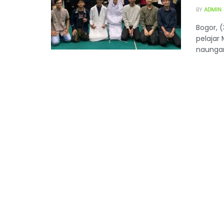
BY
ADMIN
Bogor, 
pelajar
naungan