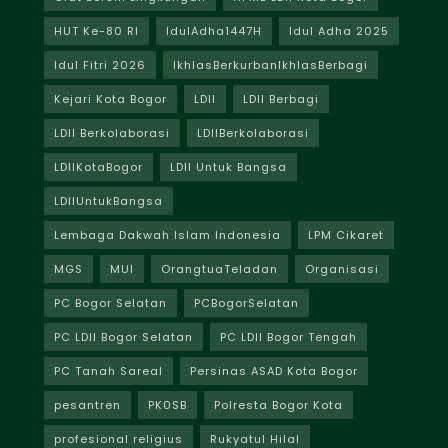
HUT Ke-80 RI
IdulAdha1447H
Idul Adha 2025
Idul Fitri 2026
IkhlasBerkurbanIkhlasBerbagi
Kejari Kota Bogor
LDII
LDII Berbagi
LDII Berkolaborasi
LDIIBerkolaborasi
LDIIKotaBogor
LDII Untuk Bangsa
LDIIUntukBangsa
Lembaga Dakwah Islam Indonesia
LPM Cikaret
MGS
MUI
OrangtuaTeladan
Organisasi
PC Bogor Selatan
PCBogorSelatan
PC LDII Bogor Selatan
PC LDII Bogor Tengah
PC Tanah Sareal
Persinas ASAD Kota Bogor
pesantren
PK0SB
Polresta Bogor Kota
profesional religius
Rukyatul Hilal