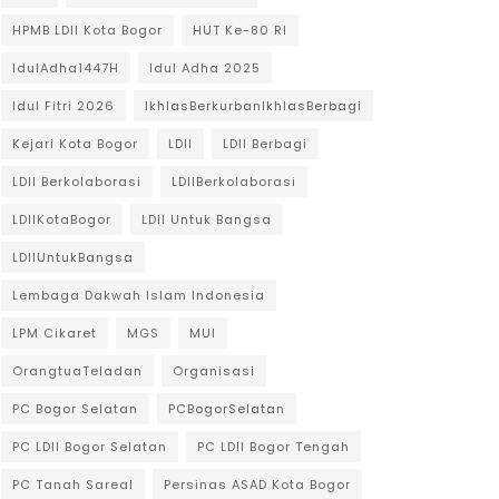
HPMB LDII Kota Bogor
HUT Ke-80 RI
IdulAdha1447H
Idul Adha 2025
Idul Fitri 2026
IkhlasBerkurbanIkhlasBerbagi
Kejari Kota Bogor
LDII
LDII Berbagi
LDII Berkolaborasi
LDIIBerkolaborasi
LDIIKotaBogor
LDII Untuk Bangsa
LDIIUntukBangsa
Lembaga Dakwah Islam Indonesia
LPM Cikaret
MGS
MUI
OrangtuaTeladan
Organisasi
PC Bogor Selatan
PCBogorSelatan
PC LDII Bogor Selatan
PC LDII Bogor Tengah
PC Tanah Sareal
Persinas ASAD Kota Bogor