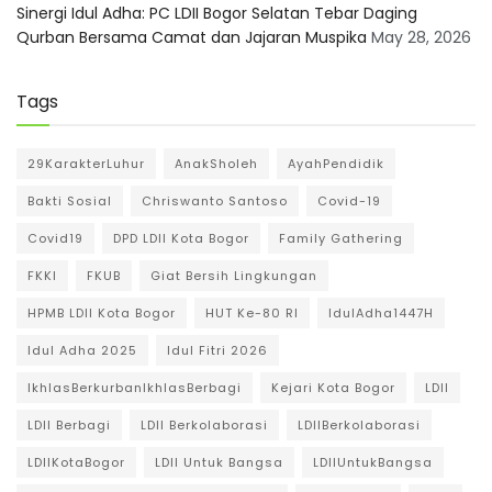
Sinergi Idul Adha: PC LDII Bogor Selatan Tebar Daging
Qurban Bersama Camat dan Jajaran Muspika
May 28, 2026
Tags
29KarakterLuhur
AnakSholeh
AyahPendidik
Bakti Sosial
Chriswanto Santoso
Covid-19
Covid19
DPD LDII Kota Bogor
Family Gathering
FKKI
FKUB
Giat Bersih Lingkungan
HPMB LDII Kota Bogor
HUT Ke-80 RI
IdulAdha1447H
Idul Adha 2025
Idul Fitri 2026
IkhlasBerkurbanIkhlasBerbagi
Kejari Kota Bogor
LDII
LDII Berbagi
LDII Berkolaborasi
LDIIBerkolaborasi
LDIIKotaBogor
LDII Untuk Bangsa
LDIIUntukBangsa