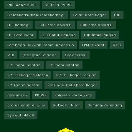
Idul Adha 2025
Idul Fitri 2026
IkhlasBerkurbanIkhlasBerbagi
Kejari Kota Bogor
LDII
LDII Berbagi
LDII Berkolaborasi
LDIIBerkolaborasi
LDIIKotaBogor
LDII Untuk Bangsa
LDIIUntukBangsa
Lembaga Dakwah Islam Indonesia
LPM Cikaret
MGS
MUI
OrangtuaTeladan
Organisasi
PC Bogor Selatan
PCBogorSelatan
PC LDII Bogor Selatan
PC LDII Bogor Tengah
PC Tanah Sareal
Persinas ASAD Kota Bogor
pesantren
PK0SB
Polresta Bogor Kota
profesional religius
Rukyatul Hilal
SeminarParenting
Syawal 1447 H