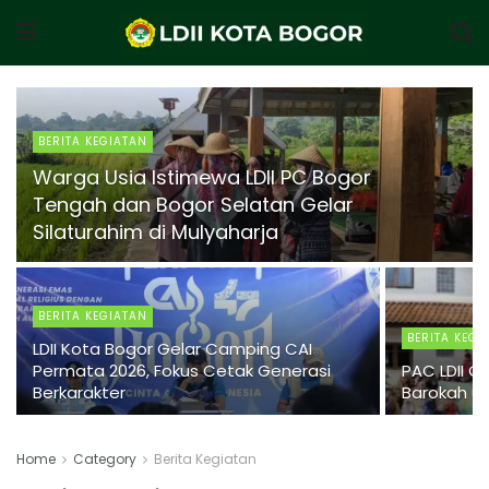
BERITA KEGIATAN
Warga Usia Istimewa LDII PC Bogor
Tengah dan Bogor Selatan Gelar
Silaturahim di Mulyaharja
BERITA KEGIATAN
BERITA KEGI
LDII Kota Bogor Gelar Camping CAI
Permata 2026, Fokus Cetak Generasi
PAC LDII C
Berkarakter
Barokah u
Home
Category
Berita Kegiatan