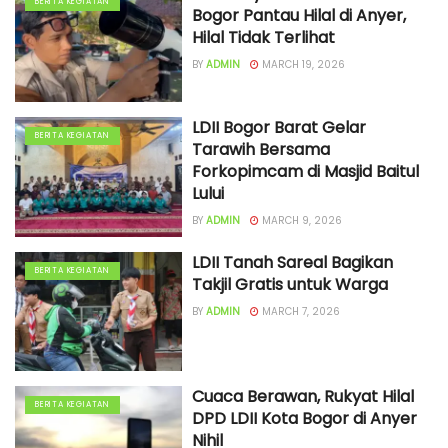
BERITA KEGIATAN
Bogor Pantau Hilal di Anyer,
Hilal Tidak Terlihat
BY
ADMIN
MARCH 19, 2026
LDII Bogor Barat Gelar
BERITA KEGIATAN
Tarawih Bersama
Forkopimcam di Masjid Baitul
Lului
BY
ADMIN
MARCH 9, 2026
LDII Tanah Sareal Bagikan
BERITA KEGIATAN
Takjil Gratis untuk Warga
BY
ADMIN
MARCH 7, 2026
Cuaca Berawan, Rukyat Hilal
BERITA KEGIATAN
DPD LDII Kota Bogor di Anyer
Nihil