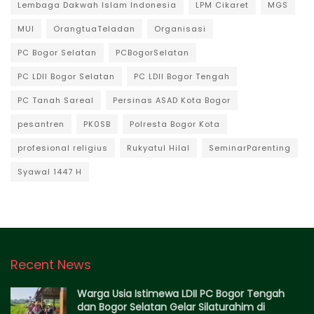
Lembaga Dakwah Islam Indonesia
LPM Cikaret
MGS
MUI
OrangtuaTeladan
Organisasi
PC Bogor Selatan
PCBogorSelatan
PC LDII Bogor Selatan
PC LDII Bogor Tengah
PC Tanah Sareal
Persinas ASAD Kota Bogor
pesantren
PK0SB
Polresta Bogor Kota
profesional religius
Rukyatul Hilal
SeminarParenting
Syawal 1447 H
Recent News
Warga Usia Istimewa LDII PC Bogor Tengah
dan Bogor Selatan Gelar Silaturahim di