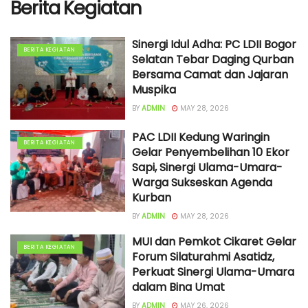
Berita Kegiatan
Sinergi Idul Adha: PC LDII Bogor
BERITA KEGIATAN
Selatan Tebar Daging Qurban
Bersama Camat dan Jajaran
Muspika
BY
ADMIN
MAY 28, 2026
PAC LDII Kedung Waringin
BERITA KEGIATAN
Gelar Penyembelihan 10 Ekor
Sapi, Sinergi Ulama-Umara-
Warga Sukseskan Agenda
Kurban
BY
ADMIN
MAY 28, 2026
MUI dan Pemkot Cikaret Gelar
BERITA KEGIATAN
Forum Silaturahmi Asatidz,
Perkuat Sinergi Ulama-Umara
dalam Bina Umat
BY
ADMIN
MAY 26, 2026