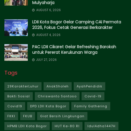
Mulyaharja
AUGUST 6, 2026
LDII Kota Bogor Gelar Camping CAI Permata
2026, Fokus Cetak Generasi Berkarakter
AUGUST 4, 2026
PAC LDII Cikaret Gelar Refreshing Barokah
untuk Pererat Kerukunan Warga
JULY 27, 2026
Tags
29KarakterLuhur
AnakSholeh
AyahPendidik
Bakti Sosial
Chriswanto Santoso
Covid-19
Covid19
DPD LDII Kota Bogor
Family Gathering
FKKI
FKUB
Giat Bersih Lingkungan
HPMB LDII Kota Bogor
HUT Ke-80 RI
IdulAdha1447H