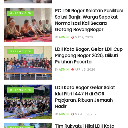
PC LDII Bogor Selatan Fasilitasi
BERITA KEGIATAN
Solusi Banjir, Warga Sepakat
Normalisasi Kali Secara
Gotong RoyongBogor
BY
ADMIN
MAY 4, 2026
LDII Kota Bogor, Gelar LDII Cup
BERITA KEGIATAN
Pingpong Bogor 2026, Diikuti
Puluhan Peserta
BY
ADMIN
APRIL 5, 2026
LDII Kota Bogor Gelar Salat
BERITA KEGIATAN
Idul Fitri 1447 H di GOR
Pajajaran, Ribuan Jemaah
Hadir
BY
ADMIN
MARCH 21, 2026
Tim Rukyatul Hilal LDII Kota