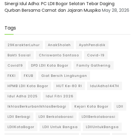
Sinergi Idul Adha: PC LDII Bogor Selatan Tebar Daging
Qurban Bersama Camat dan Jajaran Muspika
May 28, 2026
Tags
29KarakterLuhur
AnakSholeh
AyahPendidik
Bakti Sosial
Chriswanto Santoso
Covid-19
Covid19
DPD LDII Kota Bogor
Family Gathering
FKKI
FKUB
Giat Bersih Lingkungan
HPMB LDII Kota Bogor
HUT Ke-80 RI
IdulAdha1447H
Idul Adha 2025
Idul Fitri 2026
IkhlasBerkurbanIkhlasBerbagi
Kejari Kota Bogor
LDII
LDII Berbagi
LDII Berkolaborasi
LDIIBerkolaborasi
LDIIKotaBogor
LDII Untuk Bangsa
LDIIUntukBangsa