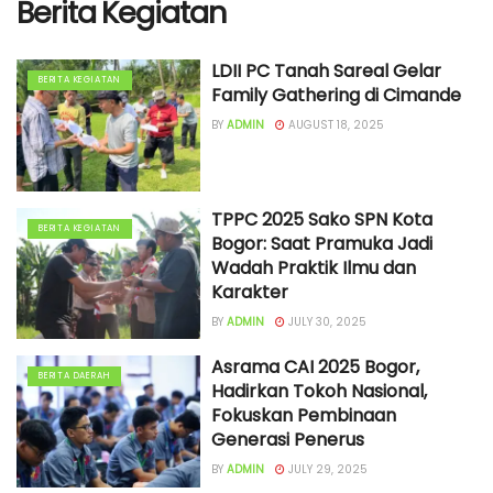
Berita Kegiatan
LDII PC Tanah Sareal Gelar
BERITA KEGIATAN
Family Gathering di Cimande
BY
ADMIN
AUGUST 18, 2025
TPPC 2025 Sako SPN Kota
BERITA KEGIATAN
Bogor: Saat Pramuka Jadi
Wadah Praktik Ilmu dan
Karakter
BY
ADMIN
JULY 30, 2025
Asrama CAI 2025 Bogor,
BERITA DAERAH
Hadirkan Tokoh Nasional,
Fokuskan Pembinaan
Generasi Penerus
BY
ADMIN
JULY 29, 2025