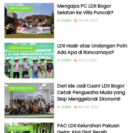
Mengapa PC LDII Bogor
BERITA DAERAH
Selatan ke Villa Puncak?
BY
ADMIN
JULY 18, 2025
LDII Hadir atas Undangan Polri:
BERITA KEGIATAN
Ada Apa di Rancamaya?
BY
ADMIN
JULY 11, 2025
Dari Ide Jadi Cuan! LDII Bogor
BERITA KEGIATAN
Cetak Pengusaha Muda yang
Siap Menggebrak Ekonomi!
BY
ADMIN
MAY 26, 2025
PAC LDII Kelurahan Pakuan
BERITA DAERAH
Gelar Aksi Giat Bersih