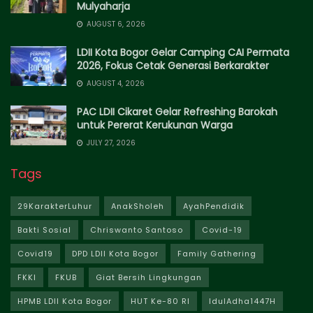
Mulyaharja
AUGUST 6, 2026
LDII Kota Bogor Gelar Camping CAI Permata
2026, Fokus Cetak Generasi Berkarakter
AUGUST 4, 2026
PAC LDII Cikaret Gelar Refreshing Barokah
untuk Pererat Kerukunan Warga
JULY 27, 2026
Tags
29KarakterLuhur
AnakSholeh
AyahPendidik
Bakti Sosial
Chriswanto Santoso
Covid-19
Covid19
DPD LDII Kota Bogor
Family Gathering
FKKI
FKUB
Giat Bersih Lingkungan
HPMB LDII Kota Bogor
HUT Ke-80 RI
IdulAdha1447H