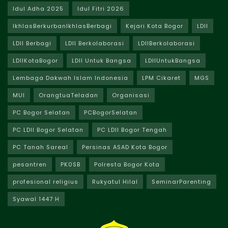
Idul Adha 2025
Idul Fitri 2026
IkhlasBerkurbanIkhlasBerbagi
Kejari Kota Bogor
LDII
LDII Berbagi
LDII Berkolaborasi
LDIIBerkolaborasi
LDIIKotaBogor
LDII Untuk Bangsa
LDIIUntukBangsa
Lembaga Dakwah Islam Indonesia
LPM Cikaret
MGS
MUI
OrangtuaTeladan
Organisasi
PC Bogor Selatan
PCBogorSelatan
PC LDII Bogor Selatan
PC LDII Bogor Tengah
PC Tanah Sareal
Persinas ASAD Kota Bogor
pesantren
PK0SB
Polresta Bogor Kota
profesional religius
Rukyatul Hilal
SeminarParenting
Syawal 1447 H