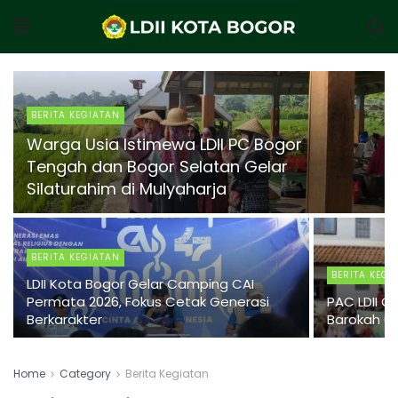
BERITA KEGIATAN
Warga Usia Istimewa LDII PC Bogor
Tengah dan Bogor Selatan Gelar
Silaturahim di Mulyaharja
BERITA KEGIATAN
BERITA KEGI
LDII Kota Bogor Gelar Camping CAI
Permata 2026, Fokus Cetak Generasi
PAC LDII C
Berkarakter
Barokah u
Home
Category
Berita Kegiatan