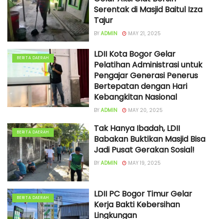
Serentak di Masjid Baitul Izza
Tajur
BY
ADMIN
MAY 21, 2025
LDII Kota Bogor Gelar
BERITA DAERAH
Pelatihan Administrasi untuk
Pengajar Generasi Penerus
Bertepatan dengan Hari
Kebangkitan Nasional
BY
ADMIN
MAY 20, 2025
Tak Hanya Ibadah, LDII
BERITA DAERAH
Babakan Buktikan Masjid Bisa
Jadi Pusat Gerakan Sosial!
BY
ADMIN
MAY 19, 2025
LDII PC Bogor Timur Gelar
BERITA DAERAH
Kerja Bakti Kebersihan
Lingkungan