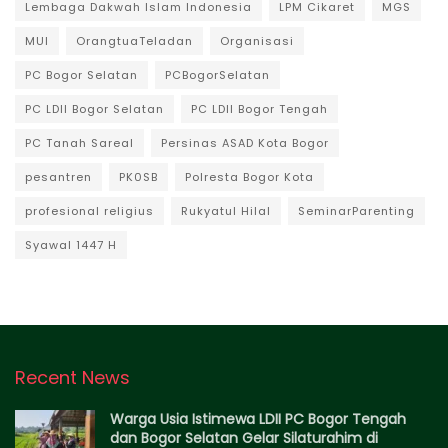
Lembaga Dakwah Islam Indonesia
LPM Cikaret
MGS
MUI
OrangtuaTeladan
Organisasi
PC Bogor Selatan
PCBogorSelatan
PC LDII Bogor Selatan
PC LDII Bogor Tengah
PC Tanah Sareal
Persinas ASAD Kota Bogor
pesantren
PK0SB
Polresta Bogor Kota
profesional religius
Rukyatul Hilal
SeminarParenting
Syawal 1447 H
Recent News
Warga Usia Istimewa LDII PC Bogor Tengah
dan Bogor Selatan Gelar Silaturahim di